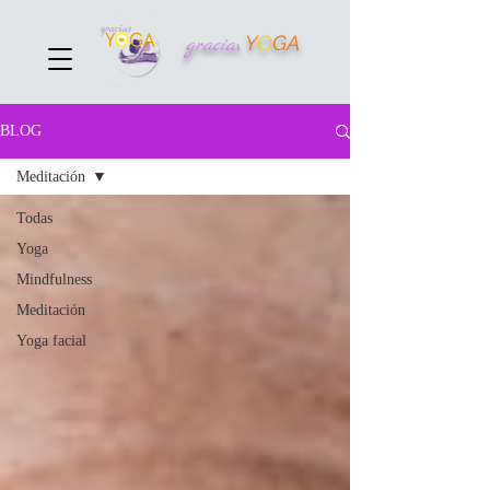
Y
O
GA
gracia
s
BLOG
Meditación
Todas
Yoga
Mindfulness
Meditación
Yoga facial