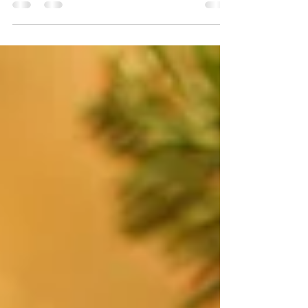
vida de la humanidad, nos obliga a
permanecer en casa por el bien nuestro y el
de todos. En definitiva nos obliga a parar.
Para el que ya está familiarizado con
Mindfulness, sabrá que hablamos mucho del
famoso STOP. De parar para poder darme
cuenta. ¿Darme cuenta de qué? De cómo
está mi respiración, de cuáles son mis
sensaciones físicas, de mis pensamientos,
emociones, del entorno. Es esa invitación a
detenerme y dejar de correr