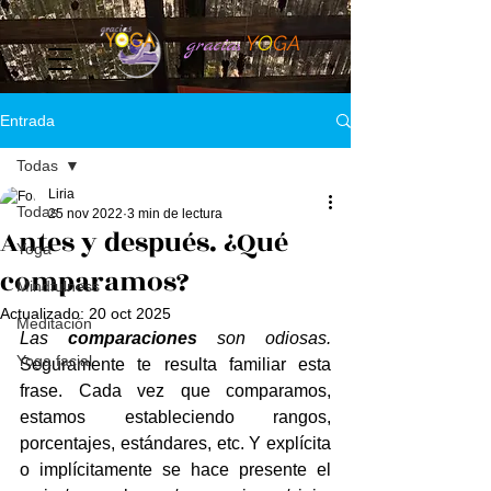
Y
O
GA
gracia
s
Entrada
Todas
Liria
Todas
25 nov 2022
3 min de lectura
Antes y después. ¿Qué
Yoga
comparamos?
Mindfulness
Actualizado:
20 oct 2025
Meditación
Las 
comparaciones
 son odiosas.
Yoga facial
Seguramente te resulta familiar esta 
frase. Cada vez que comparamos, 
estamos estableciendo rangos, 
porcentajes, estándares, etc. Y explícita 
o implícitamente se hace presente el 