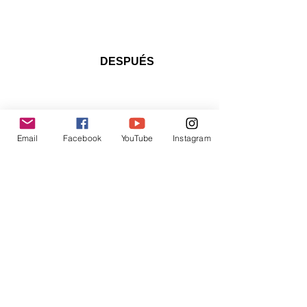
DESPUÉS  
Email
Facebook
YouTube
Instagram
Este también es un antes y un después 
y, para serte sincera, es el que me 
gusta más. De la hostigación, la 
autoexigencia
, la decepción al cariño, 
a la 
comprensión
 y la satisfacción. 
Satisfacción por ser 
bondadosa
 con 
vos misma y dedicarte más tiempo. Lo 
suficientemente 
cariñosa
 como para 
dejarte un ratito para vos todos los 
días, escuchar lo que estás 