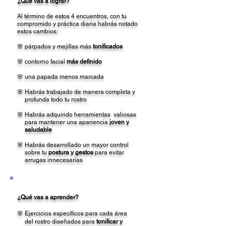
¿Qué vas a lograr?
​Al término de estos 4 encuentros, con tu
compromido y práctica diaria habrás notado
estos cambios:
​🌸 párpados y mejillas más
tonificados​
🌸 contorno facial
más definido
​🌸 una papada menos marcada
​
🌸 Habrás trabajado de manera completa y
profunda todo tu rostro ​
🌸 Habrás adquirido herramientas valiosas
para mantener una apariencia
joven y
saludable
​​​🌸 Habrás desarrollado un mayor control
sobre tu
postura y gestos
para evitar
arrugas innecesarias
¿Qué vas a aprender?
🌸 Ejercicios específicos para cada área
del rostro diseñados para
tonificar y