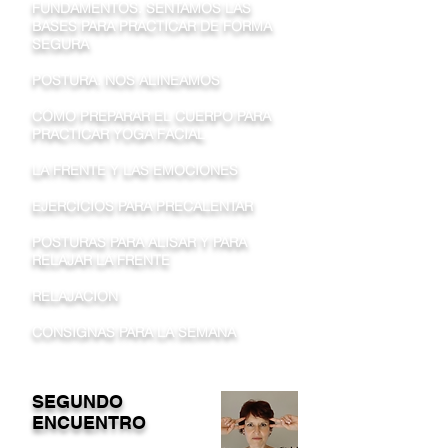
FUNDAMENTOS. SENTAMOS LAS
BASES PARA PRACTICAR DE FORMA
SEGURA
POSTURA. NOS ALINEAMOS
CÓMO PREPARAR EL CUERPO PARA
PRACTICAR YOGA FACIAL
LA FRENTE Y LAS EMOCIONES
EJERCICIOS PARA PRECALENTAR
POSTURAS PARA ALISAR Y PARA
RELAJAR LA FRENTE
RELAJACION
CONSIGNAS PARA LA SEMANA
SEGUNDO
ENCUENTRO