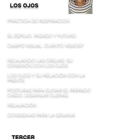
LOS OJOS
PRÁCTICA DE RESPIRACION
EL ESPEJO. PASADO Y FUTURO.
CAMPO VISUAL. CUÁNTO VEMOS?
RELAJANDO LAS OREJAS. SU
CONEXIÓN CON LOS OJOS
LOS OJOS Y SU RELACIÓN CON LA
FRENTE
POSTURAS PARA ELEVAR EL PÁRPADO
CAÍDO. DISMINUIR OJERAS.
RELAJACIÓN
CONSIGNAS PARA LA SEMANA
TERCER