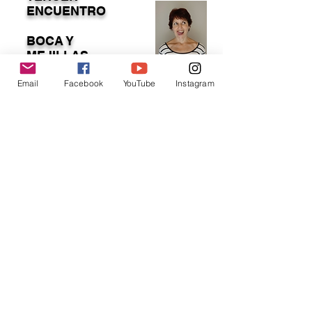
ENCUENTRO
BOCA Y
MEJILLAS
Email
Facebook
YouTube
Instagram
PRÁCTICA DE RESPIRACIÓN
ENCONTRATE CON TU SONRISA
BOCA ASIMÉTRICA. EXPLORAMOS
POSIBLES CAUSAS
LOS MÚSCULOS QUE ELEVAN TU
SONRISA Y TUS MEJILLAS
POSTURA PARA PRECALENTAR
POSTURAS PARA ELEVAR COMISURAS
DE LOS LABIOS Y MEJILLAS.
DISMINUIR ARRUGAS ALREDEDOR DE
LOS LABIOS
RELAJACIÓN
CONSIGNAS PARA LA SEMANA