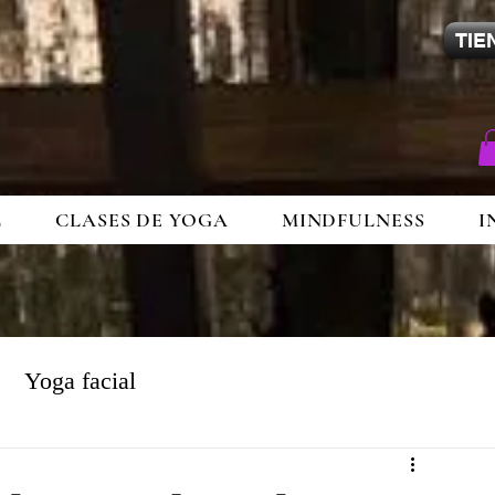
TIE
L
CLASES DE YOGA
MINDFULNESS
I
Yoga facial