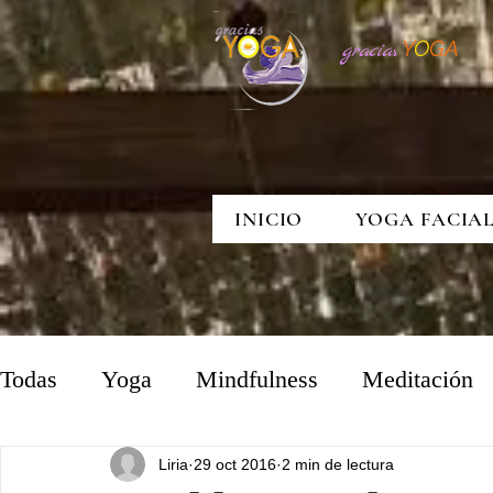
Y
O
GA
gracia
s
INICIO
YOGA FACIA
Todas
Yoga
Mindfulness
Meditación
Liria
29 oct 2016
2 min de lectura