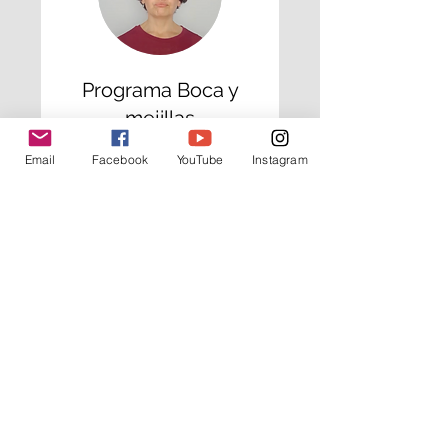
Programa Boca y
mejillas
Iluminá tu rostro con alegría
Email
Facebook
YouTube
Instagram
Consulta de
Evaluación Facial