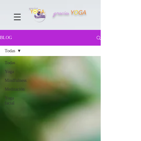
Y
O
GA
gracia
s
BLOG
Todas
Todas
Yoga
Mindfulness
Meditación
Yoga
facial