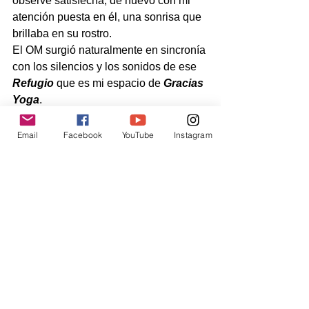
observé satisfecha, de nuevo con mi 
atención puesta en él, una sonrisa que 
brillaba en su rostro.
El OM surgió naturalmente en sincronía 
con los silencios y los sonidos de ese 
Refugio
 que es mi espacio de 
Gracias 
Yoga
.
Juntos reverenciamos desde el 
corazón.
Email
Facebook
YouTube
Instagram
¿Qué otra cosa podíamos hacer más 
que reverenciar y agradecer? 
#atenciónplena
#concienciaplena
#relajación
#hathayoga
#Mindfulness
Yoga