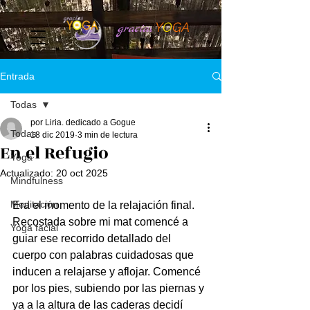
Y
O
GA
gracia
s
Entrada
Todas
por Liria. dedicado a Gogue
Todas
18 dic 2019
3 min de lectura
En el Refugio
Yoga
Actualizado:
20 oct 2025
Mindfulness
Meditación
Era el momento de la relajación final. 
Recostada sobre mi mat comencé a 
Yoga facial
guiar ese recorrido detallado del 
cuerpo con palabras cuidadosas que 
inducen a relajarse y aflojar. Comencé 
por los pies, subiendo por las piernas y 
ya a la altura de las caderas decidí 